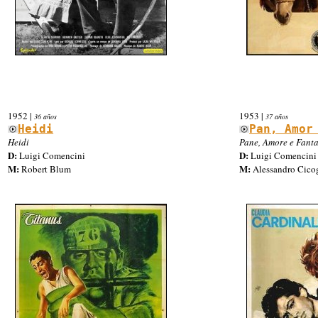
1952
|
1953
|
36 años
37 años
Heidi
Pan, Amor
Heidi
Pane, Amore e Fanta
D:
D:
Luigi Comencini
Luigi Comencini
M:
M:
Robert Blum
Alessandro Cico