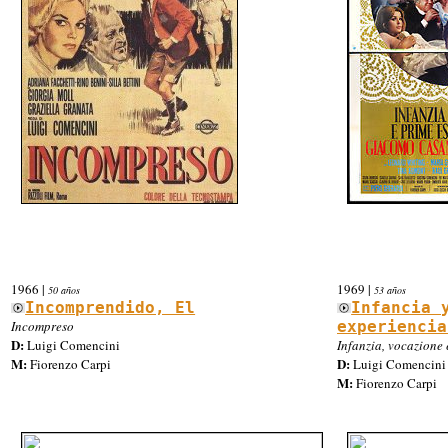
1966
|
1969
|
50 años
53 años
Incomprendido, El
Infancia 
Incompreso
experiencia
D:
Luigi Comencini
Infanzia, vocazione 
M:
D:
Fiorenzo Carpi
Luigi Comencini
M:
Fiorenzo Carpi