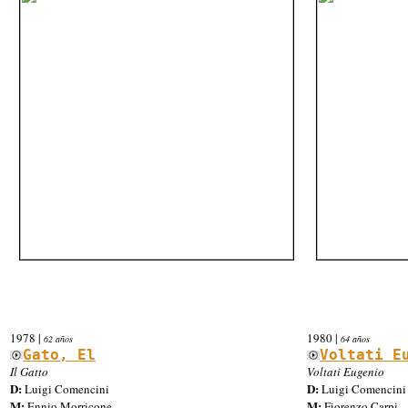
1978
|
1980
|
62 años
64 años
Gato, El
Voltati E
Il Gatto
Voltati Eugenio
D:
D:
Luigi Comencini
Luigi Comencini
M:
M:
Ennio Morricone
Fiorenzo Carpi