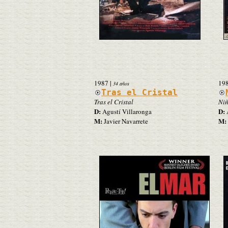
1987
|
19
34 años
Tras el Cristal
Tras el Cristal
Niñ
D:
D:
Agustí Villaronga
A
M:
M:
Javier Navarrete