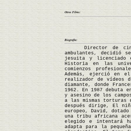
Otros Films:
Biografía:
Director de cine es
ambulantes, decidió s
jesuita y licenciado 
Historia en las univ
comienzos profesiona
Además, ejerció en el
realizador de vídeos 
diamante, donde France
1962. En 1987 debuta e
y asesino de los campo
a las mismas torturas 
después dirige, El ni
europeo, David, dotado
una tribu africana ace
elegido e intentará h
adapta para la pequeñ