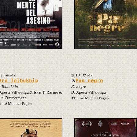
02
|
2010
|
49 años
57 años
Aro Tolbukhin
Pan negro
 Tolbukhin
Pa negre
D:
gustí Villaronga & Isaac P. Racine &
Agustí Villaronga
dia Zimmermann
M:
José Manuel Pagán
José Manuel Pagán