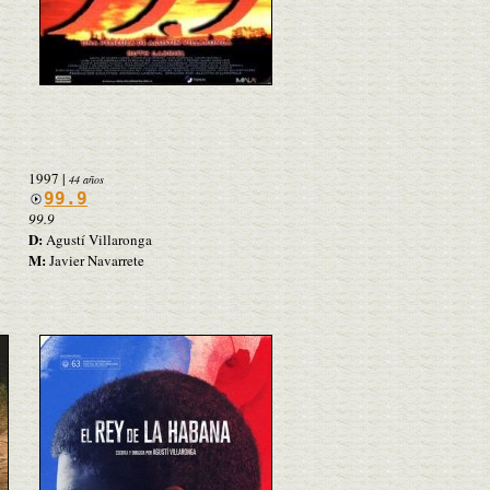
1997
|
44 años
99.9
99.9
D:
Agustí Villaronga
M:
Javier Navarrete