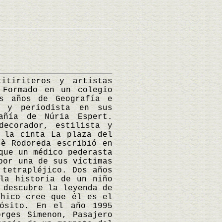
tiriteros y artistas
 Formado en un colegio
os años de Geografía e
n y periodista en sus
añía de Núria Espert.
decorador, estilista y
 la cinta La plaza del
cè Rodoreda escribió en
que un médico pederasta
por una de sus víctimas
 tetrapléjico. Dos años
la historia de un niño
 descubre la leyenda de
chico cree que él es el
pósito. En el año 1995
rges Simenon, Pasajero