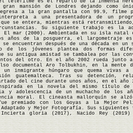
el telefilme es el reparto de la inmensa her
 gran mansión de Londres dejando como úni
regresa a la gran pantalla con 99.9, filme p
interpreta a una presentadora de un progr
 que se entera, mientras está retransmitiendo
rcunstancias. Su siguiente trabajo es la a
, El mar (2000). Ambientada en su isla natal 
os años de la posguerra, el largometraje es
 se encuentran después de una década en un 
no de los jóvenes plantea dos formas dife
ue su antigua amistad se tambalea por las con
entos del otro. En el año 2002 rueda junto a
also documental Aro Tolbukhin, en la mente d
e un inmigrante húngaro que quema vivas a 
sión guatemalteca. Tras su detención, rel
artado del cine durante unos años, en el año 
nspirada en la novela del mismo título de
ia y adolescencia de un muchacho de los a
encia moral. El cineasta mallorquín se alz
fue premiado con los Goyas a la Mejor Pelí
 Adaptado y Mejor Fotografía. Sus siguientes 
 Incierta gloria (2017), Nacido Rey (2019)