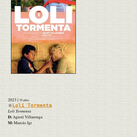
2023
|
70 años
Loli Tormenta
Loli Tormenta
D:
Agustí Villaronga
M:
Marcús Jgr