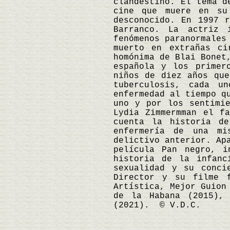
clandestino. El tema d
cine que muere en su
desconocido. En 1997 
Barranco. La actriz 
fenómenos paranormales
muerto en extrañas ci
homónima de Blai Bonet
española y los primer
niños de diez años que
tuberculosis, cada u
enfermedad al tiempo q
uno y por los sentimi
Lydia Zimmermman el f
cuenta la historia d
enfermería de una mi
delictivo anterior. Ap
película Pan negro, i
historia de la infanc
sexualidad y su conci
Director y su filme 
Artística, Mejor Guion
de la Habana (2015),
(2021). © V.D.C.