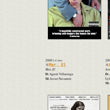
2000
|
20
47 años
Mar, El
Mar, El
Aro
D:
D:
Agustí Villaronga
A
M:
Ly
Javier Navarrete
M: