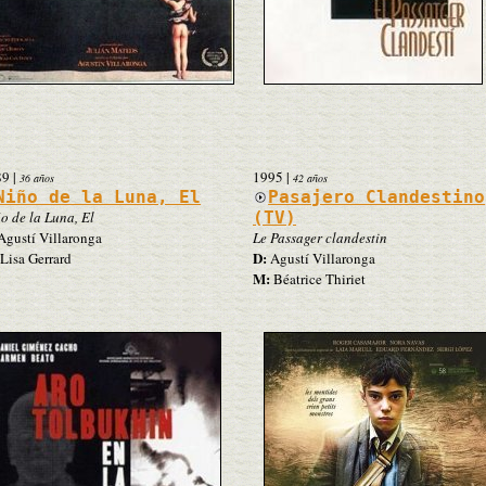
89
|
1995
|
36 años
42 años
Niño de la Luna, El
Pasajero Clandestino
o de la Luna, El
(TV)
gustí Villaronga
Le Passager clandestin
D:
Lisa Gerrard
Agustí Villaronga
M:
Béatrice Thiriet