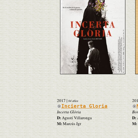
2017
|
20
64 años
Incierta Gloria
Incerta Glòria
Bor
D:
D:
Agustí Villaronga
A
M:
M:
Marcús Jgr