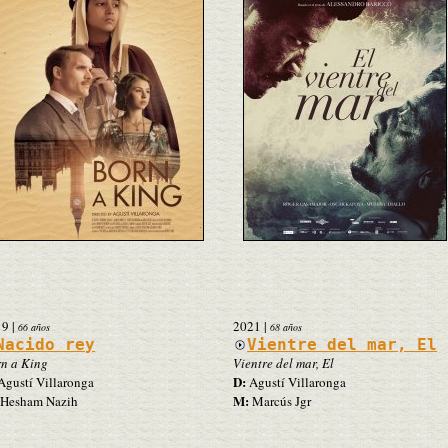
19
|
2021
|
66 años
68 años
Nacido rey
Vientre del mar, El
n a King
Vientre del mar, El
D:
gustí Villaronga
Agustí Villaronga
M:
Hesham Nazih
Marcús Jgr