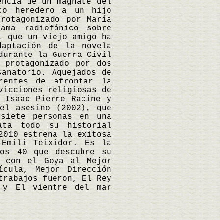
encia de un magnate del
co heredero a un hijo
rotagonizado por María
ama radiofónico sobre
, que un viejo amigo ha
daptación de la novela
durante la Guerra Civil
 protagonizado por dos
sanatorio. Aquejados de
rentes de afrontar la
vicciones religiosas de
 Isaac Pierre Racine y
el asesino (2002), que
siete personas en una
ata todo su historial
2010 estrena la exitosa
 Emili Teixidor. Es la
ños 40 que descubre su
ó con el Goya al Mejor
cula, Mejor Dirección
trabajos fueron, El Rey
 y El vientre del mar