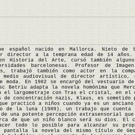
pañol nacido en Mallorca. Nieto de ti
er director a la temprana edad de 14 años.
en Historia del Arte, cursó también algun
ersidades barcelonesas. Profesor de Image
les, trabajó también como actor en la comp
 medio audiovisual de director artístico, 
de moda. En 1982 se encargó del vestuario de
sc Betriu adapta la novela homónima que Mer
n el largometraje con Tras el cristal, en el 
s de concentración nazis, Klaus, es sometido 
que practicó a niños cuando ya es un anciano
ño de la luna (1989), un trabajo que cuenta 
 de una potente percepción extrasensorial que
rca de que un niño blanco será su dios. El 
acer todo lo posible para alcanzar su pro
a pantalla la novela del mismo título de Geo