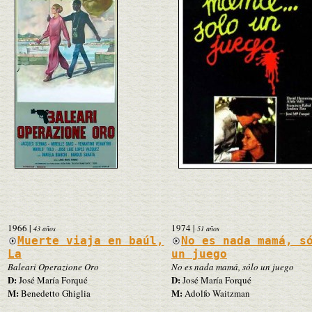
1966
|
1974
|
43 años
51 años
Muerte viaja en baúl,
No es nada mamá, s
La
un juego
Baleari Operazione Oro
No es nada mamá, sólo un juego
D:
D:
José María Forqué
José María Forqué
M:
M:
Benedetto Ghiglia
Adolfo Waitzman