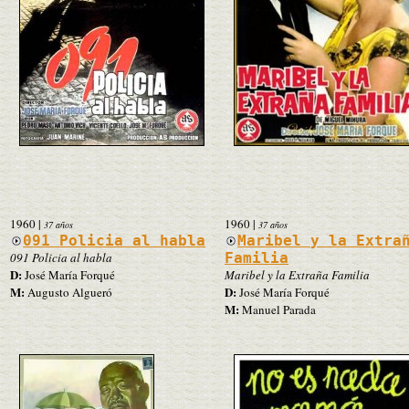
1960
|
1960
|
37 años
37 años
091 Policia al habla
Maribel y la Extra
091 Policia al habla
Familia
D:
José María Forqué
Maribel y la Extraña Familia
M:
D:
Augusto Algueró
José María Forqué
M:
Manuel Parada