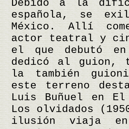
Debido a la difíc
española, se exi
México. Allí com
actor teatral y ci
el que debutó en
dedicó al guion, 
la también guion
este terreno dest
Luis Buñuel en El
Los olvidados (195
ilusión viaja e