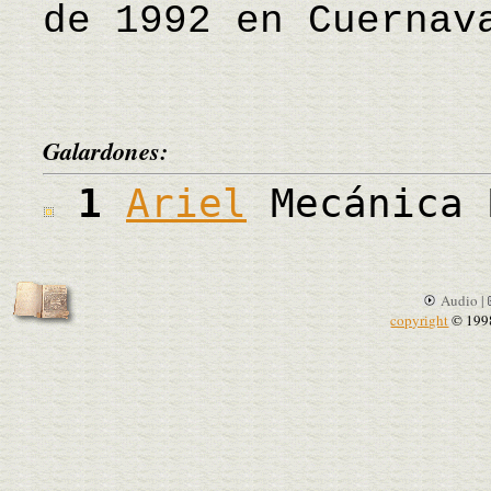
de 1992 en Cuernav
Galardones:
1
Ariel
Mecánica 
Audio |
copyright
© 199