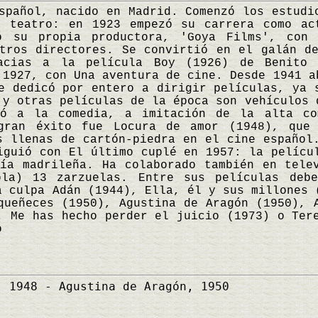
ñol, nacido en Madrid. Comenzó los estudio
l teatro: en 1923 empezó su carrera como ac
ó su propia productora, 'Goya Films', con
tros directores. Se convirtió en el galán d
acias a la película Boy (1926) de Benito 
 1927, con Una aventura de cine. Desde 1941 a
e dedicó por entero a dirigir películas, ya 
 y otras películas de la época son vehículos 
ó a la comedia, a imitación de la alta co
gran éxito fue Locura de amor (1948), que
s llenas de cartón-piedra en el cine español
iguió con El último cuplé en 1957: la pelícu
ía madrileña. Ha colaborado también en tele
ola) 13 zarzuelas. Entre sus películas deb
a culpa Adán (1944), Ella, él y sus millones 
queñeces (1950), Agustina de Aragón (1950), 
, Me has hecho perder el juicio (1973) o Te
o
 1948 - Agustina de Aragón, 1950