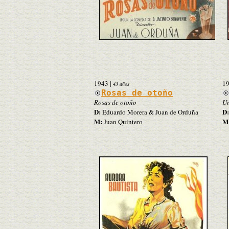
1943
|
1
43 años
Rosas de otoño
Rosas de otoño
Un
D:
D:
Eduardo Morera & Juan de Orduña
M:
M
Juan Quintero