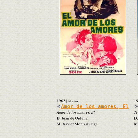
1962
|
1
62 años
Amor de los amores, El
Amor de los amores, El
Te
D:
D:
Juan de Orduña
M:
M
Xavier Montsalvatge