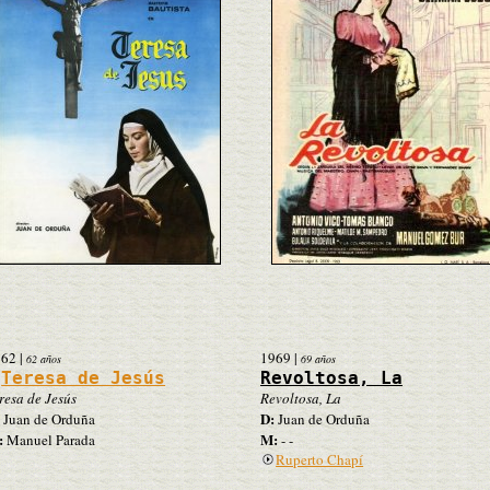
962
|
1969
|
62 años
69 años
Teresa de Jesús
Revoltosa, La
resa de Jesús
Revoltosa, La
D:
Juan de Orduña
Juan de Orduña
:
M:
Manuel Parada
- -
Ruperto Chapí