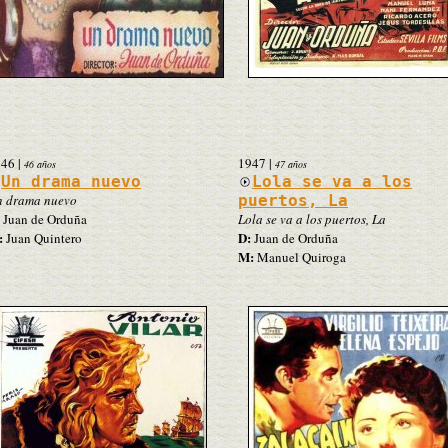
946
|
1947
|
46 años
47 años
Un drama nuevo
Lola se va a los
 drama nuevo
puertos, La
Juan de Orduña
Lola se va a los puertos, La
:
D:
Juan Quintero
Juan de Orduña
M:
Manuel Quiroga