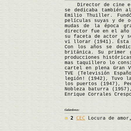
Director de cine espa
se dedicaba también a
Emilio Thuiller. Fund
películas suyas y de o
mudas de la época gr
director fue en el año
su faceta de actor y s
vi llorar (1941). Ésta
Con los años se dedic
británica. Su primer 
producciones histórica
mas taquillero lo cons
cartel en plena Gran V
TVE (Televisión Españ
legión! (1942), Tuvo l
los puertos (1947), Pe
Nobleza baturra (1957)
Enrique Corrales Cresp
Galardones:
2
CEC
Locura de amor,