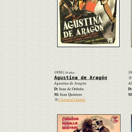
1950
|
1
50 años
Agustina de Aragón
Agustina de Aragón
Al
D:
D:
Juan de Orduña
M:
M
Juan Quintero
Cristóbal Oudrid