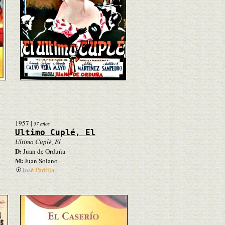
1957
|
57 años
Ultimo Cuplé, El
Ultimo Cuplé, El
D:
Juan de Orduña
M:
Juan Solano
José Padilla