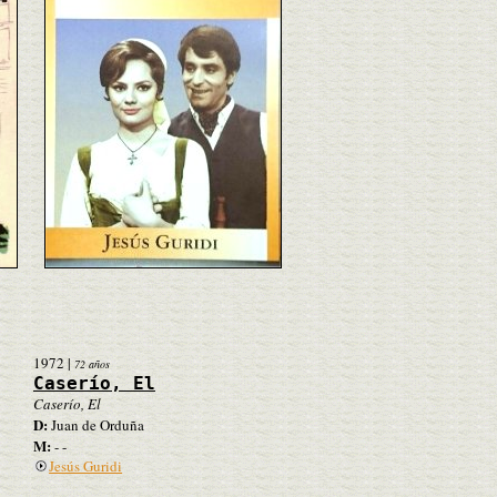
1972
|
72 años
Caserío, El
Caserío, El
D:
Juan de Orduña
M:
- -
Jesús Guridi