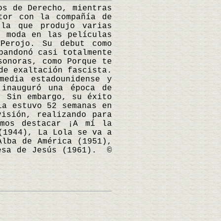
s de Derecho, mientras
tor con la compañía de
 la que produjo varias
e moda en las películas
Perojo. Su debut como
bandonó casi totalmente
sonoras, como Porque te
de exaltación fascista.
media estadounidense y
 inauguró una época de
. Sin embargo, su éxito
la estuvo 52 semanas en
visión, realizando para
emos destacar ¡A mí la
(1944), La Lola se va a
Alba de América (1951),
resa de Jesús (1961). ©