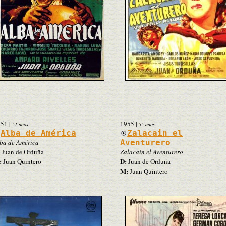
951
|
1955
|
51 años
55 años
Alba de América
Zalacain el
ba de América
Aventurero
Juan de Orduña
Zalacain el Aventurero
:
D:
Juan Quintero
Juan de Orduña
M:
Juan Quintero