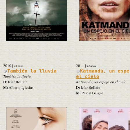
2010
|
2011
|
43 años
44 años
También la lluvia
Katmandú, un espe
También la lluvia
el cielo
D:
Icíar Bollaín
Katmandú, un espejo en el cielo
M:
D:
Alberto Iglesias
Icíar Bollaín
M:
Pascal Gaigne