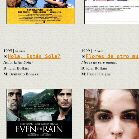
1995
|
1999
|
28 años
32 años
Hola, Estás Sola?
Flores de otro mu
Hola, Estás Sola?
Flores de otro mundo
D:
D:
Icíar Bollaín
Icíar Bollaín
M:
M:
Bernardo Bonezzi
Pascal Gaigne