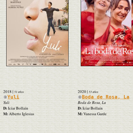
2018
|
2020
|
51 años
53 años
Yuli
Boda de Rosa, La
Yuli
Boda de Rosa, La
D:
D:
Icíar Bollaín
Icíar Bollaín
M:
M:
Alberto Iglesias
Vanessa Garde