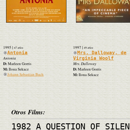
1995
|
1997
|
47 años
49 años
Antonia
Mrs. Dalloway, de
Antonia
Virginia Woolf
D:
Marleen Gorris
Mrs. Dalloway
M:
D:
Ilona Sekacz
Marleen Gorris
Johann Sebastian Bach
M:
Ilona Sekacz
Otros Films:
1982 A QUESTION OF SILEN