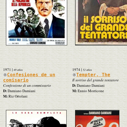
1971
|
1974
|
49 años
52 años
Confesiones de un
Tempter, The
comisario
Il sorriso del grande tentatore
D:
Confessione di un commissario
Damiano Damiani
D:
M:
Damiano Damiani
Ennio Morricone
M:
Riz Ortolani