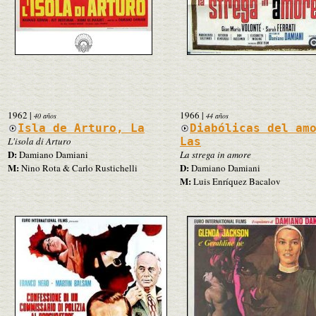
1962
|
1966
|
40 años
44 años
Isla de Arturo, La
Diabólicas del am
L'isola di Arturo
Las
D:
Damiano Damiani
La strega in amore
M:
D:
Nino Rota & Carlo Rustichelli
Damiano Damiani
M:
Luis Enríquez Bacalov