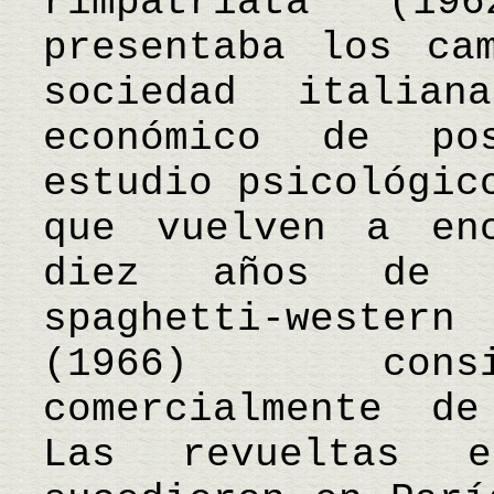
rimpatriata (1
presentaba los ca
sociedad italia
económico de po
estudio psicológic
que vuelven a en
diez años de s
spaghetti-western
(1966) consi
comercialmente de
Las revueltas e