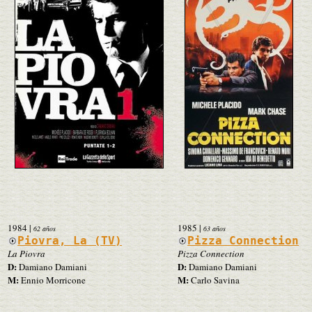
1984
|
1985
|
62 años
63 años
Piovra, La (TV)
Pizza Connection
La Piovra
Pizza Connection
D:
D:
Damiano Damiani
Damiano Damiani
M:
M:
Ennio Morricone
Carlo Savina