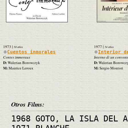
1973
|
1977
|
50 años
54 años
Cuentos inmorales
Interior d
Contes immoraux
Interno di un convent
D:
D:
Walerian Borowczyk
Walerian Borowcz
M:
M:
Maurice Leroux
Sergio Montori
Otros Films:
1968 GOTO, LA ISLA DEL A