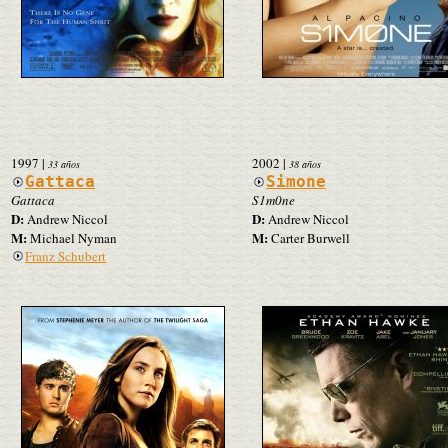
1997
|
2002
|
33 años
38 años
Gattaca
Simone
Gattaca
S1m0ne
D:
D:
Andrew Niccol
Andrew Niccol
M:
M:
Michael Nyman
Carter Burwell
Franz Schubert