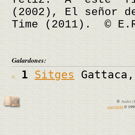
(2002), El señor d
Time (2011). © E.
Galardones:
1
Sitges
Gattaca,
Audio |
copyright
© 199