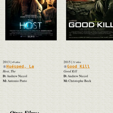
2013
|
2015
|
49 años
51 años
Huésped, La
Good Kill
Host, The
Good Kill
D:
D:
Andrew Niccol
Andrew Niccol
M:
M:
Antonio Pinto
Christophe Beck
Otros Films: