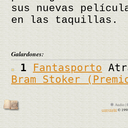
sus nuevas películ
en las taquillas. 
Galardones:
1
Fantasporto
Atr
Bram Stoker (Premi
Audio |
copyright
© 199