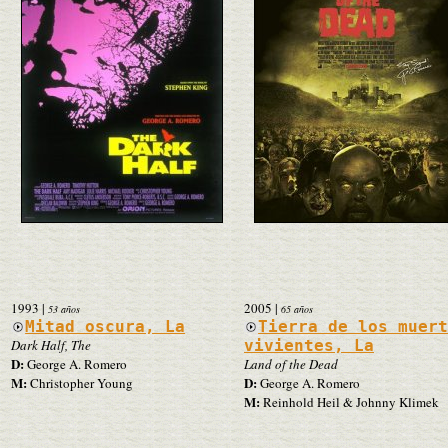
1993
|
2005
|
53 años
65 años
Mitad oscura, La
Tierra de los muer
Dark Half, The
vivientes, La
D:
George A. Romero
Land of the Dead
M:
D:
Christopher Young
George A. Romero
M:
Reinhold Heil & Johnny Klimek