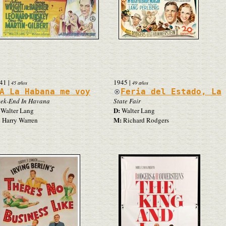
41
|
1945
|
45 años
49 años
A La Habana me voy
Feria del Estado, La
ek-End In Havana
State Fair
D:
Walter Lang
Walter Lang
:
M:
Harry Warren
Richard Rodgers