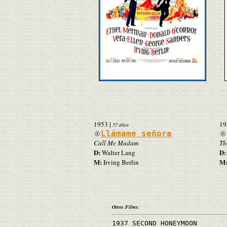
1953
|
19
57 años
Llámame señora
Call Me Madam
Th
D:
D:
Walter Lang
M:
M
Irving Berlin
Otros Films:
1937 SECOND HONEYMOON