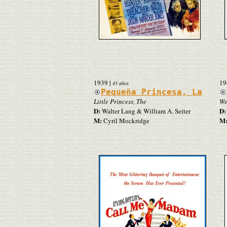
1939
|
19
43 años
Pequeña Princesa, La
Little Princess, The
We
D:
D:
Walter Lang & William A. Seiter
M:
M
Cyril Mockridge