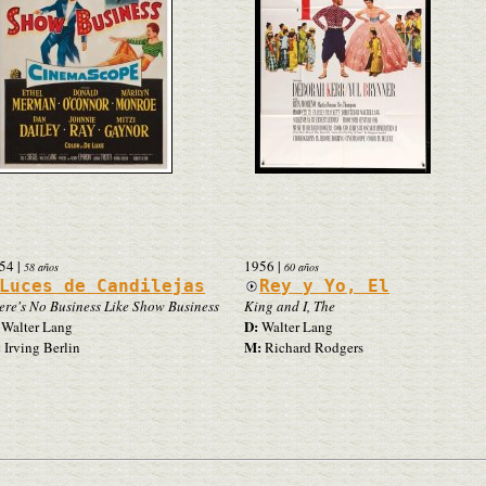
54
|
1956
|
58 años
60 años
Luces de Candilejas
Rey y Yo, El
ere's No Business Like Show Business
King and I, The
D:
Walter Lang
Walter Lang
:
M:
Irving Berlin
Richard Rodgers