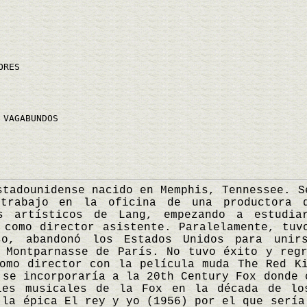
ORES
 VAGABUNDOS
dounidense nacido en Memphis, Tennessee. Se
 trabajo en la oficina de una productora 
os artísticos de Lang, empezando a estudia
 como director asistente. Paralelamente, tuv
so, abandonó los Estados Unidos para unir
 Montparnasse de París. No tuvo éxito y reg
omo director con la película muda The Red K
 se incorporaría a la 20th Century Fox donde 
les musicales de la Fox en la década de l
 la épica El rey y yo (1956) por el que sería