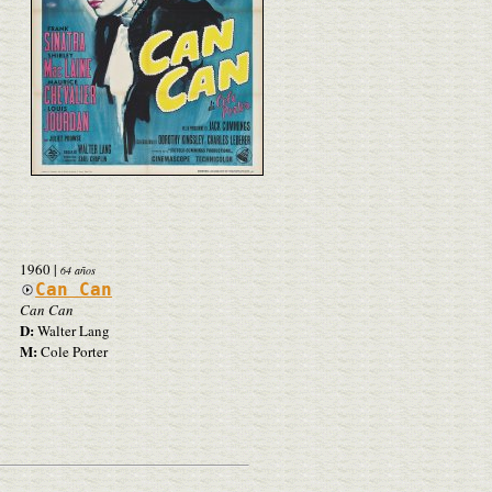
1960
|
64 años
Can Can
Can Can
D:
Walter Lang
M:
Cole Porter