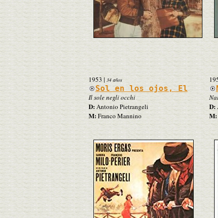
1953
|
19
34 años
Sol en los ojos, El
Il sole negli occhi
Nat
D:
D:
Antonio Pietrangeli
M:
M:
Franco Mannino