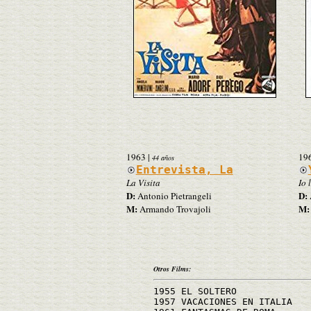
1963
|
19
44 años
Entrevista, La
La Visita
Io 
D:
D:
Antonio Pietrangeli
M:
M:
Armando Trovajoli
Otros Films:
1955 EL SOLTERO
1957 VACACIONES EN ITALIA