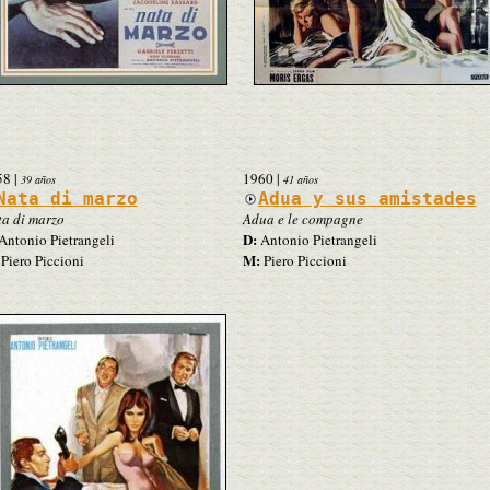
58
|
1960
|
39 años
41 años
Nata di marzo
Adua y sus amistades
a di marzo
Adua e le compagne
D:
Antonio Pietrangeli
Antonio Pietrangeli
M:
Piero Piccioni
Piero Piccioni