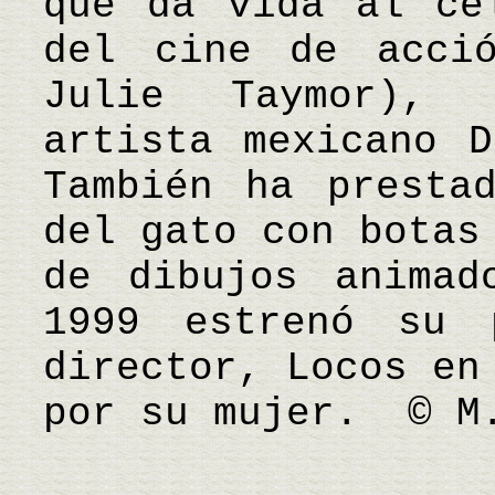
que da vida al cé
del cine de acci
Julie Taymor), 
artista mexicano D
También ha presta
del gato con botas
de dibujos animad
1999 estrenó su 
director, Locos en
por su mujer. © M