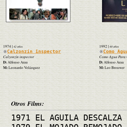
1974
|
1992
|
42 años
60 años
Calzonzín inspector
Como Agu
Calzonzín inspector
Como Agua Para 
D:
D:
Alfonso Arau
Alfonso Arau
M:
M:
Leonardo Velázquez
Leo Brouwer
Otros Films:
1971 EL AGUILA DESCALZA