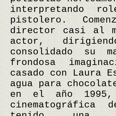
interpretando r
pistolero. Come
director casi al 
actor, dirigie
consolidado su m
frondosa imagina
casado con Laura E
agua para chocolat
en el año 1995,
cinematográfica
tenido una en