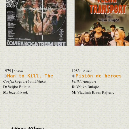
1979
|
1983
|
51 años
55 años
Man to Kill, The
Misión de héroes
Covjek koga treba ubitiaka
Veliki transport
D:
D:
Veljko Bulajic
Veljko Bulajic
M:
M:
Joze Privsek
Vladimir Kraus-Rajteric
Otros Films: