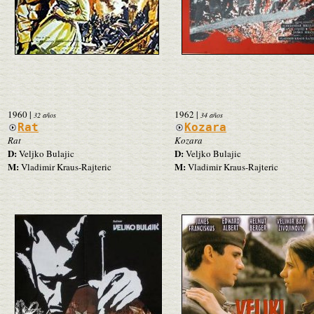
1960
|
1962
|
32 años
34 años
Rat
Kozara
Rat
Kozara
D:
D:
Veljko Bulajic
Veljko Bulajic
M:
M:
Vladimir Kraus-Rajteric
Vladimir Kraus-Rajteric