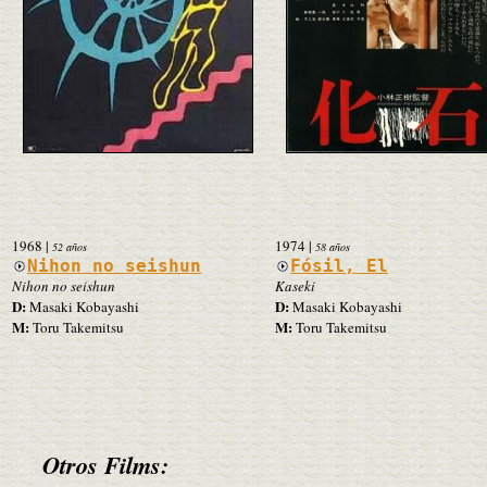
1968
|
1974
|
52 años
58 años
Nihon no seishun
Fósil, El
Nihon no seishun
Kaseki
D:
D:
Masaki Kobayashi
Masaki Kobayashi
M:
M:
Toru Takemitsu
Toru Takemitsu
Otros Films: