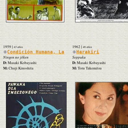
1959
|
1962
|
43 años
46 años
Condición Humana, La
Harakiri
Ningen no jôken
Seppuku
D:
D:
Masaki Kobayashi
Masaki Kobayashi
M:
M:
Chuji Kinoshita
Toru Takemitsu