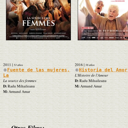
2011
|
2016
|
53 años
58 años
Fuente de las mujeres,
Historia del Amor
La
L'Histoire de l'Amour
D:
La source des femmes
Radu Mihaileanu
D:
M:
Radu Mihaileanu
Armand Amar
M:
Armand Amar
Otros Films: