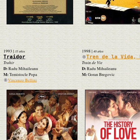
1993
|
1998
|
35 años
40 años
Traidor
Tren de la Vida, 
Trahir
Train de Vie
D:
D:
Radu Mihaileanu
Radu Mihaileanu
M:
M:
Temistocle Popa
Goran Bregovic
Vincenzo Bellini