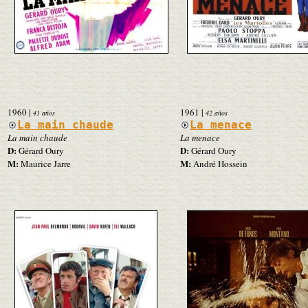
1960
|
1961
|
41 años
42 años
La main chaude
La menace
La main chaude
La menace
D:
D:
Gérard Oury
Gérard Oury
M:
M:
Maurice Jarre
André Hossein