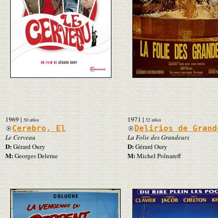
1969
|
1971
|
50 años
52 años
Cerebro, El
Delirios de Grand
Le Cerveau
La Folie des Grandeurs
D:
D:
Gérard Oury
Gérard Oury
M:
M:
Georges Delerue
Michel Polnareff