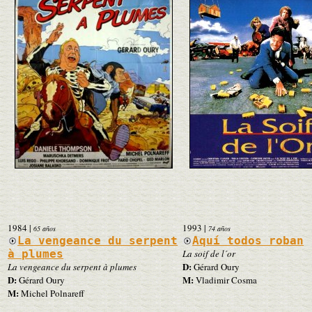
1984
|
1993
|
65 años
74 años
La vengeance du serpent
Aquí todos roban
à plumes
La soif de l´or
D:
La vengeance du serpent à plumes
Gérard Oury
D:
M:
Gérard Oury
Vladimir Cosma
M:
Michel Polnareff