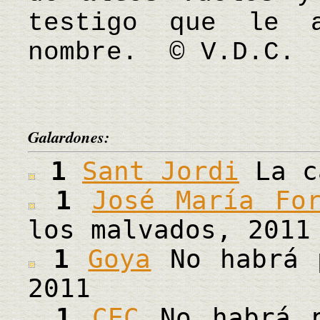
testigo que le 
nombre. © V.D.C.
Galardones:
1
Sant Jordi
La c
1
José María Fo
los malvados, 2011
1
Goya
No habrá p
2011
1
CEC
No habrá p