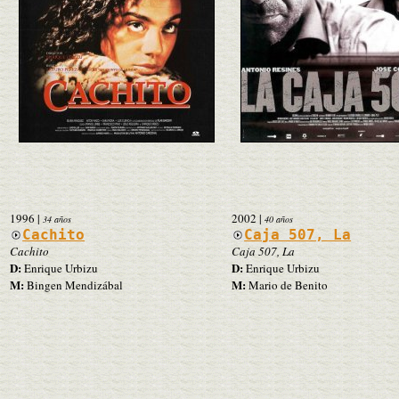
1996
|
2002
|
34 años
40 años
Cachito
Caja 507, La
Cachito
Caja 507, La
D:
D:
Enrique Urbizu
Enrique Urbizu
M:
M:
Bingen Mendizábal
Mario de Benito