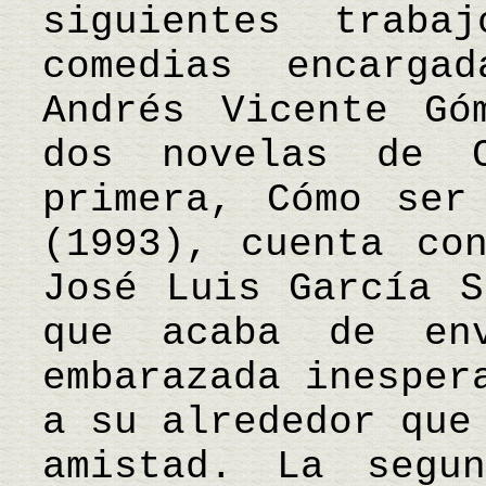
siguientes traba
comedias encarga
Andrés Vicente Gó
dos novelas de C
primera, Cómo ser
(1993), cuenta co
José Luis García S
que acaba de en
embarazada inesper
a su alrededor que
amistad. La segu