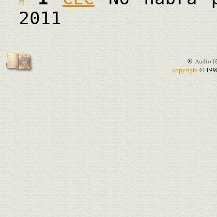
2011
Audio |
copyright
© 199