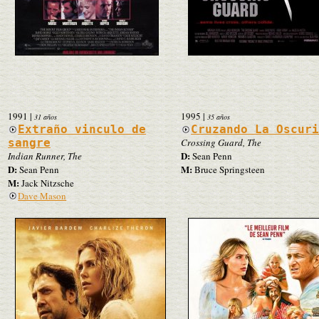
1991
|
1995
|
31 años
35 años
Extraño vinculo de
Cruzando La Oscur
sangre
Crossing Guard, The
D:
Indian Runner, The
Sean Penn
D:
M:
Sean Penn
Bruce Springsteen
M:
Jack Nitzsche
Dave Mason