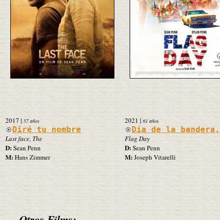
2017
|
2021
|
57 años
61 años
Diré tu nombre
Día de la bandera
Last face, The
Flag Day
D:
D:
Sean Penn
Sean Penn
M:
M:
Hans Zimmer
Joseph Vitarelli
Otros Films: