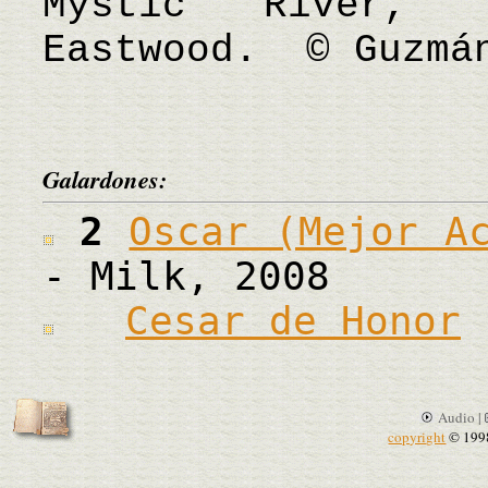
Mystic River, 
Eastwood. © Guzmá
Galardones:
2
Oscar (Mejor A
- Milk, 2008
Cesar de Honor
Audio |
copyright
© 199