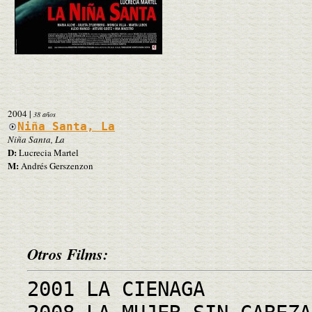
2004
|
38 años
Niña Santa, La
Niña Santa, La
D:
Lucrecia Martel
M:
Andrés Gerszenzon
Otros Films:
2001 LA CIENAGA