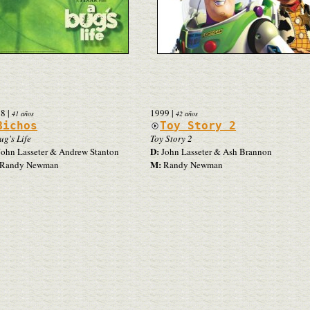
98
|
1999
|
41 años
42 años
Bichos
Toy Story 2
ug's Life
Toy Story 2
D:
ohn Lasseter & Andrew Stanton
John Lasseter & Ash Brannon
M:
Randy Newman
Randy Newman