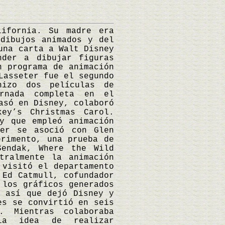
fornia. Su madre era
dibujos animados y del
una carta a Walt Disney
nder a dibujar figuras
n programa de animación
Lasseter fue el segundo
hizo dos películas de
rnada completa en el
asó en Disney, colaboró
ey’s Christmas Carol.
y que empleó animación
ter se asoció con Glen
erimento, una prueba de
Sendak, Where the Wild
tralmente la animación
 visitó el departamento
 Ed Catmull, cofundador
 los gráficos generados
, así que dejó Disney y
es se convirtió en seis
. Mientras colaboraba
la idea de realizar