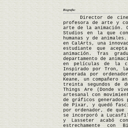
Biografía:
Director de cine es
profesora de arte y c
arte de la animación. 
Studios en la que con
humanas y de animales.
en CalArts, una innova
estudiante que acept
animación. Tras gra
departamento de animac
en películas de la c
Inspirado por Tron, l
generada por ordenado
Keane, un compañero an
treinta segundos de d
Things Are (Donde viv
artesanal con movimien
de gráficos generados 
de Pixar, y quedó fasc
por ordenador, de que 
se incorporó a Lucasfi
y Lasseter acabó con
estrechamente con 