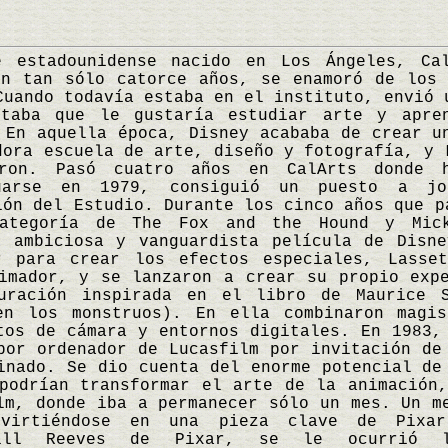
tadounidense nacido en Los Ángeles, Cali
on tan sólo catorce años, se enamoró de los 
Cuando todavía estaba en el instituto, envió 
taba que le gustaría estudiar arte y apre
 En aquella época, Disney acababa de crear u
dora escuela de arte, diseño y fotografía, y 
aron. Pasó cuatro años en CalArts donde 
duarse en 1979, consiguió un puesto a jo
ión del Estudio. Durante los cinco años que p
ategoría de The Fox and the Hound y Mick
a ambiciosa y vanguardista película de Disne
r para crear los efectos especiales, Lasse
imador, y se lanzaron a crear su propio exp
uración inspirada en el libro de Maurice 
en los monstruos). En ella combinaron magis
tos de cámara y entornos digitales. En 1983,
por ordenador de Lucasfilm por invitación de
inado. Se dio cuenta del enorme potencial de
podrían transformar el arte de la animación
lm, donde iba a permanecer sólo un mes. Un m
virtiéndose en una pieza clave de Pixar
Bill Reeves de Pixar, se le ocurrió 