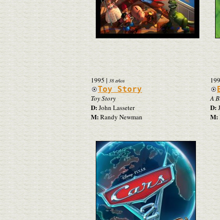
1995
|
19
38 años
Toy Story
Toy Story
A B
D:
D:
John Lasseter
J
M:
M:
Randy Newman