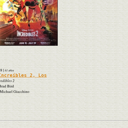
18
|
61 años
Increíbles 2, Los
redibles 2
rad Bird
Michael Giacchino