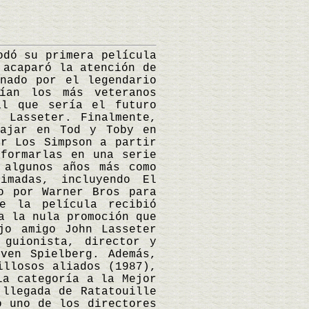
dó su primera película
 acaparó la atención de
nado por el legendario
ían los más veteranos
al que sería el futuro
 Lasseter. Finalmente,
bajar en Tod y Toby en
ar Los Simpson a partir
formarlas en una serie
 algunos años más como
imadas, incluyendo El
o por Warner Bros para
e la película recibió
a la nula promoción que
jo amigo John Lasseter
 guionista, director y
ven Spielberg. Además,
illosos aliados (1987),
la categoría a la Mejor
 llegada de Ratatouille
o uno de los directores