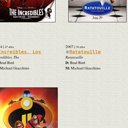
04
|
2007
|
47 años
50 años
Increíbles, Los
Ratatouille
redibles, The
Ratatouille
D:
rad Bird
Brad Bird
M:
Michael Giacchino
Michael Giacchino