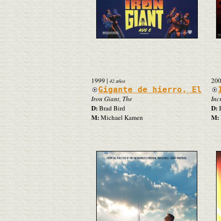
1999
|
20
42 años
Gigante de hierro, El
Iron Giant, The
Inc
D:
D:
Brad Bird
B
M:
M:
Michael Kamen