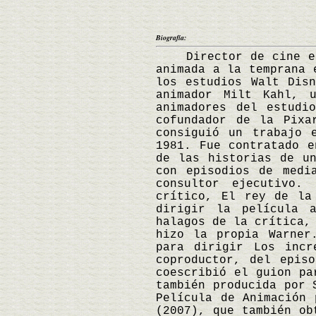
Biografía:
Director de cine esta
animada a la temprana 
los estudios Walt Dis
animador Milt Kahl, 
animadores del estudi
cofundador de la Pixa
consiguió un trabajo 
1981. Fue contratado e
de las historias de u
con episodios de medi
consultor ejecutivo.
crítico, El rey de la
dirigir la película 
halagos de la crítica,
hizo la propia Warner
para dirigir Los incr
coproductor, del epis
coescribió el guion pa
también producida por 
Película de Animación 
(2007), que también ob