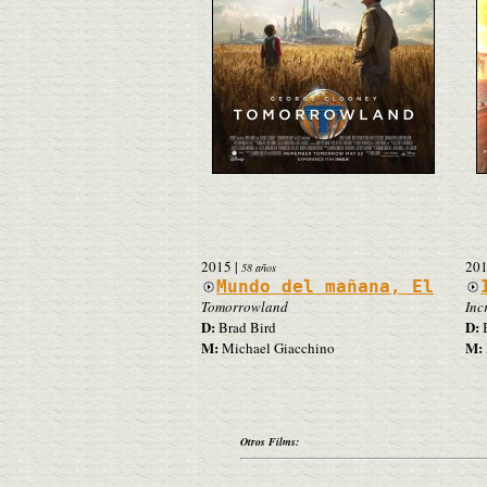
2015
|
20
58 años
Mundo del mañana, El
Tomorrowland
Inc
D:
D:
Brad Bird
B
M:
M:
Michael Giacchino
Otros Films: