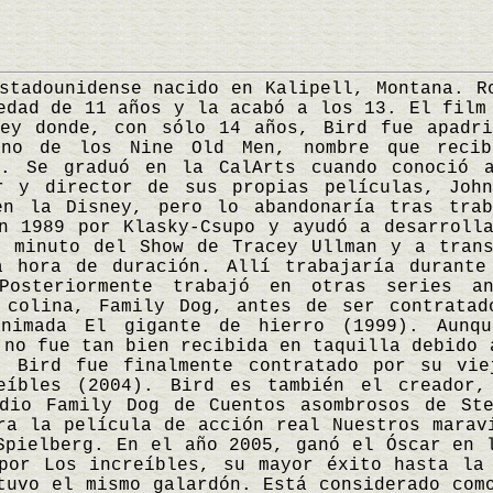
dounidense nacido en Kalipell, Montana. Ro
edad de 11 años y la acabó a los 13. El film
ney donde, con sólo 14 años, Bird fue apadri
uno de los Nine Old Men, nombre que recib
o. Se graduó en la CalArts cuando conoció 
r y director de sus propias películas, John
en la Disney, pero lo abandonaría tras tra
n 1989 por Klasky-Csupo y ayudó a desarroll
n minuto del Show de Tracey Ullman y a trans
a hora de duración. Allí trabajaría durante
 Posteriormente trabajó en otras series an
 colina, Family Dog, antes de ser contratad
animada El gigante de hierro (1999). Aunqu
 no fue tan bien recibida en taquilla debido 
. Bird fue finalmente contratado por su vie
eíbles (2004). Bird es también el creador,
odio Family Dog de Cuentos asombrosos de Ste
ra la película de acción real Nuestros marav
Spielberg. En el año 2005, ganó el Óscar en 
por Los increíbles, su mayor éxito hasta la
tuvo el mismo galardón. Está considerado com