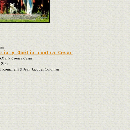
años
érix y Obélix contra César
 Obelix Contre Cesar
 Zidi
 Romanelli & Jean-Jacques Goldman