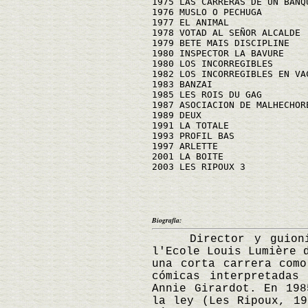
1975 LAS CARRERAS DE UN BANQ
1976 MUSLO O PECHUGA
1977 EL ANIMAL
1978 VOTAD AL SEÑOR ALCALDE
1979 BETE MAIS DISCIPLINE
1980 INSPECTOR LA BAVURE
1980 LOS INCORREGIBLES
1982 LOS INCORREGIBLES EN VA
1983 BANZAI
1985 LES ROIS DU GAG
1987 ASOCIACION DE MALHECHOR
1989 DEUX
1991 LA TOTALE
1993 PROFIL BAS
1997 ARLETTE
2001 LA BOITE
2003 LES RIPOUX 3
Biografía:
Director y guionista
l'Ecole Louis Lumière 
una corta carrera como
cómicas interpretadas
Annie Girardot. En 198
la ley (Les Ripoux, 19