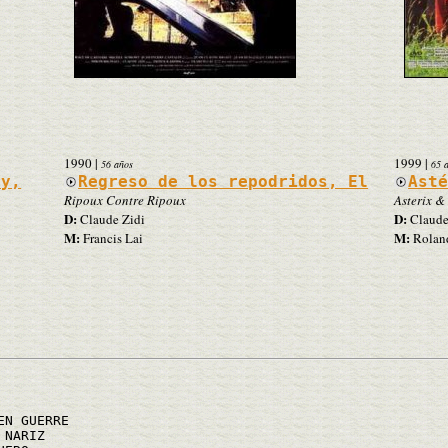
1990
|
1999
|
56 años
65 
ey,
Regreso de los repodridos, El
Ast
Ripoux Contre Ripoux
Asterix &
D:
D:
Claude Zidi
Claude
M:
M:
Francis Lai
Roland
EN GUERRE
 NARIZ