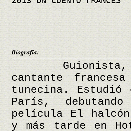
2013 UN CUENTO FRANCES
Biografía:
Guionista, di
cantante francesa
tunecina. Estudió 
París, debutand
película El halcón
y más tarde en Ho