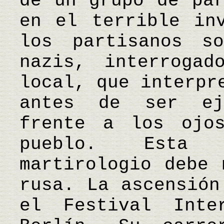
de un grupo de par
en el terrible in
los partisanos s
nazis, interrogad
local, que interpr
antes de ser ej
frente a los ojo
pueblo. Esta r
martirologio debe 
rusa. La ascensión
el Festival Inte