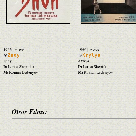
1963
|
1966
|
25 años
28 años
Znoy
Krylya
Znoy
Krylya
D:
D:
Larisa Shepitko
Larisa Shepitko
M:
M:
Roman Ledenyov
Roman Ledenyov
Otros Films: