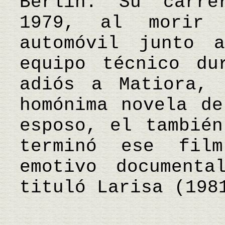
Berlín. Su carre
1979, al morir
automóvil junto 
equipo técnico du
adiós a Matiora, 
homónima novela de
esposo, el también
terminó ese fil
emotivo documenta
tituló Larisa (19