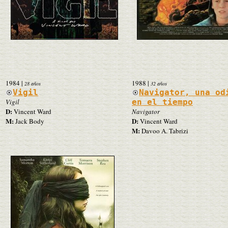
1984
|
1988
|
28 años
32 años
Vigil
Navigator, una od
Vigil
en el tiempo
D:
Vincent Ward
Navigator
M:
D:
Jack Body
Vincent Ward
M:
Davoo A. Tabrizi