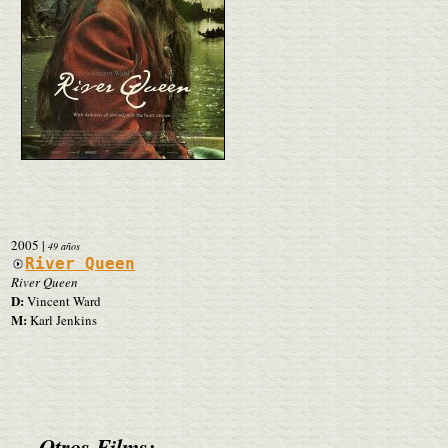
2005
|
49 años
River Queen
River Queen
D:
Vincent Ward
M:
Karl Jenkins
Otros Films: