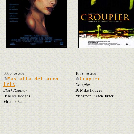
1990
|
1998
|
58 años
66 años
Más allá del arco
Crupier
iris
Croupier
D:
Black Rainbow
Mike Hodges
D:
M:
Mike Hodges
Simon Fisher-Turner
M:
John Scott