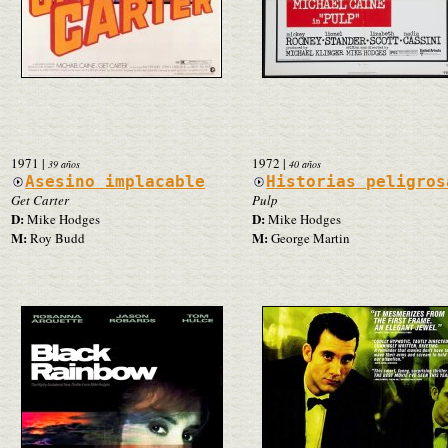
1971
|
1972
|
39 años
40 años
Asesino implacable
Historias peligros
Get Carter
Pulp
D:
D:
Mike Hodges
Mike Hodges
M:
M:
Roy Budd
George Martin