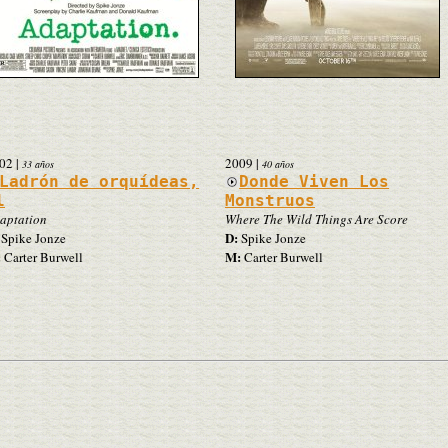
02
|
2009
|
33 años
40 años
Ladrón de orquídeas,
Donde Viven Los
l
Monstruos
aptation
Where The Wild Things Are Score
D:
Spike Jonze
Spike Jonze
:
M:
Carter Burwell
Carter Burwell