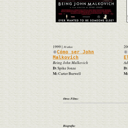
1999
|
20
30 años
Cómo ser John
Malkovich
E
Being John Malkovich
Ad
D:
D:
Spike Jonze
M:
M
Carter Burwell
Otros Films:
Biografía: