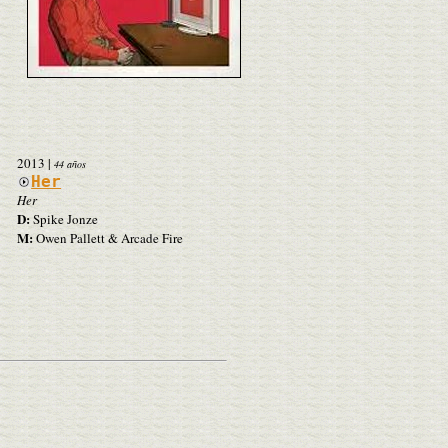
2013
|
44 años
Her
Her
D:
Spike Jonze
M:
Owen Pallett & Arcade Fire