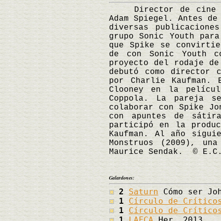
Director de cine est
Adam Spiegel. Antes de
diversas publicacione
grupo Sonic Youth para
que Spike se convirtie
de con Sonic Youth c
proyecto del rodaje de
debutó como director 
por Charlie Kaufman. 
Clooney en la pelícu
Coppola. La pareja s
colaborar con Spike Jo
con apuntes de sátir
participó en la produ
Kaufman. Al año sigui
Monstruos (2009), una
Maurice Sendak. © E.C
Galardones:
2
Saturn
Cómo ser Joh
1
Círculo de Crítico
1
Círculo de Crítico
1
LAFCA
Her, 2013