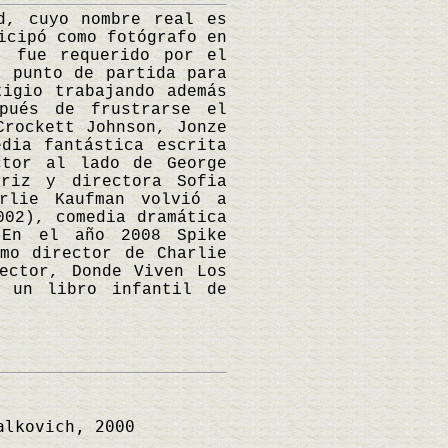
, cuyo nombre real es
icipó como fotógrafo en
, fue requerido por el
, punto de partida para
tigio trabajando además
pués de frustrarse el
Crockett Johnson, Jonze
dia fantástica escrita
ctor al lado de George
riz y directora Sofia
rlie Kaufman volvió a
002), comedia dramática
 En el año 2008 Spike
mo director de Charlie
ector, Donde Viven Los
n un libro infantil de
alkovich, 2000