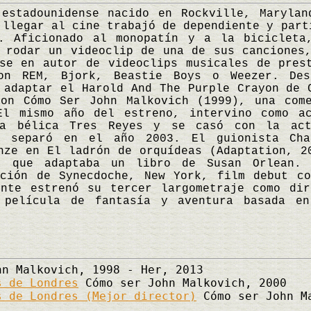
adounidense nacido en Rockville, Maryland
 llegar al cine trabajó de dependiente y part
s. Aficionado al monopatín y a la bicicleta
 rodar un videoclip de una de sus canciones
se en autor de videoclips musicales de pres
on REM, Bjork, Beastie Boys o Weezer. Des
 adaptar el Harold And The Purple Crayon de 
con Cómo Ser John Malkovich (1999), una come
El mismo año del estreno, intervino como a
la bélica Tres Reyes y se casó con la act
e separó en el año 2003. El guionista Cha
nze en El ladrón de orquídeas (Adaptation, 2
a que adaptaba un libro de Susan Orlean.
cción de Synecdoche, New York, film debut co
ente estrenó su tercer largometraje como dir
 película de fantasía y aventura basada e
.
n Malkovich, 1998 - Her, 2013
s de Londres
Cómo ser John Malkovich, 2000
s de Londres (Mejor director)
Cómo ser John M