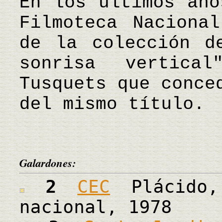
En los últimos año
Filmoteca Naciona
de la colección d
sonrisa vertica
Tusquets que conce
del mismo título.
Galardones:
2
CEC
Plácido,
nacional, 1978