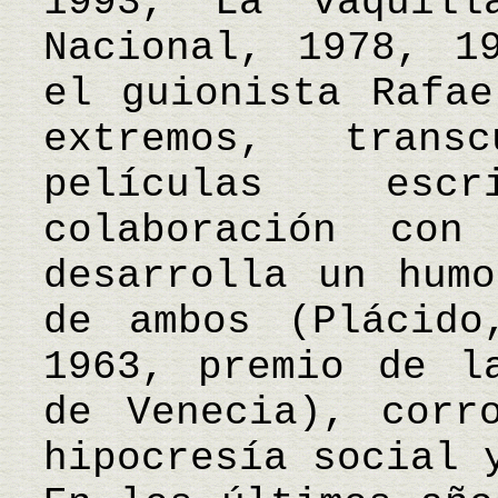
1993, La vaquil
Nacional, 1978, 1
el guionista Rafae
extremos, trans
películas esc
colaboración co
desarrolla un humo
de ambos (Plácido
1963, premio de l
de Venecia), corr
hipocresía social 