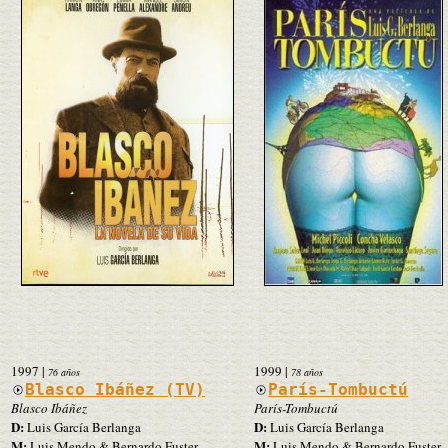
1997
|
1999
|
76 años
78 años
Blasco Ibáñez (TV)
París-Tombuctú
Blasco Ibáñez
París-Tombuctú
D:
D:
Luis García Berlanga
Luis García Berlanga
M:
M:
Luis Mendo & Bernardo Fuster
Luis Mendo & Bernardo Fuster