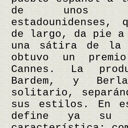
de unos alt
estadounidenses, 
de largo, da pie a
una sátira de la 
obtuvo un premi
Cannes. La prod
Bardem, y Berl
solitario, separán
sus estilos. En e
define ya su e
característica: co