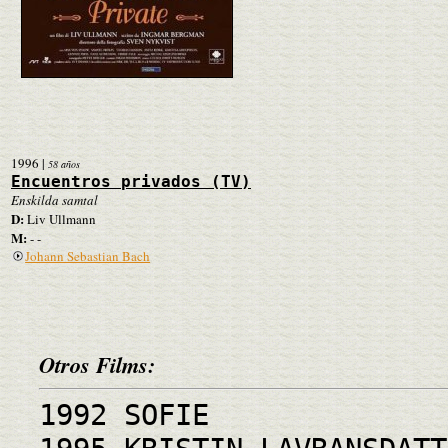
1996
|
58 años
Encuentros privados (TV)
Enskilda samtal
D:
Liv Ullmann
M:
- -
Johann Sebastian Bach
Otros Films:
1992 SOFIE