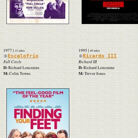
1977
|
1995
|
31 años
49 años
Escalofrío
Ricardo III
Full Circle
Richard III
D:
D:
Richard Loncraine
Richard Loncraine
M:
M:
Colin Towns
Trevor Jones