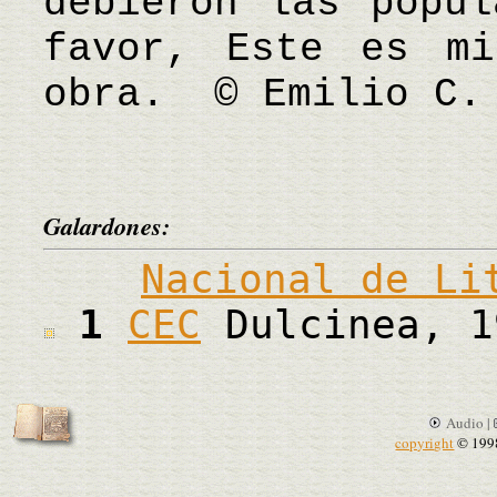
debieron las popul
favor, Este es m
obra. © Emilio C. 
Galardones:
Nacional de Li
1
CEC
Dulcinea, 1
Audio |
copyright
© 199