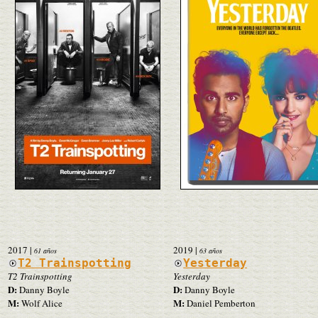
2017
|
2019
|
61 años
63 años
T2 Trainspotting
Yesterday
T2 Trainspotting
Yesterday
D:
D:
Danny Boyle
Danny Boyle
M:
M:
Wolf Alice
Daniel Pemberton