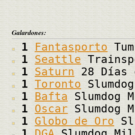
Galardones:
1
Fantasporto
Tum
1
Seattle
Trainsp
1
Saturn
28 Días 
1
Toronto
Slumdog
1
Bafta
Slumdog M
1
Oscar
Slumdog M
1
Globo de Oro
Slu
1
DGA
Slumdog Mil