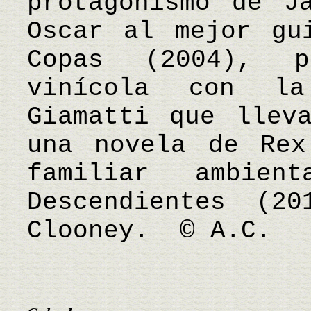
protagonismo de J
Oscar al mejor gu
Copas (2004), p
vinícola con l
Giamatti que llev
una novela de Rex
familiar ambie
Descendientes (2
Clooney. © A.C.