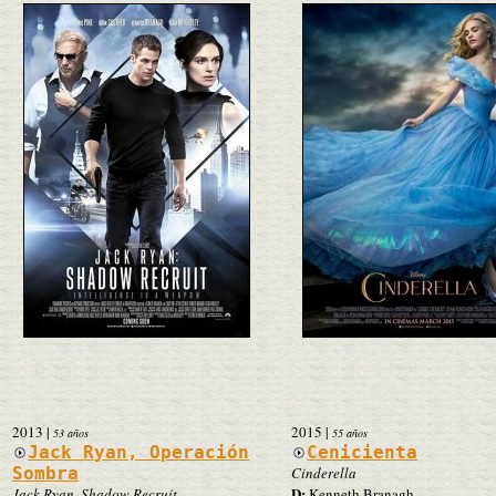
2013
|
2015
|
53 años
55 años
Jack Ryan, Operación
Cenicienta
Sombra
Cinderella
D:
Jack Ryan, Shadow Recruit
Kenneth Branagh