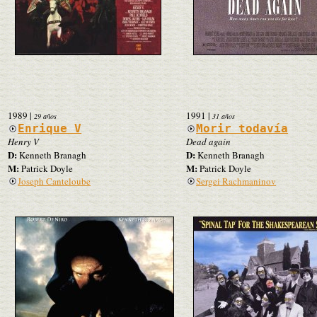
1989
|
1991
|
29 años
31 años
Enrique V
Morir todavía
Henry V
Dead again
D:
D:
Kenneth Branagh
Kenneth Branagh
M:
M:
Patrick Doyle
Patrick Doyle
Joseph Canteloube
Sergei Rachmaninov