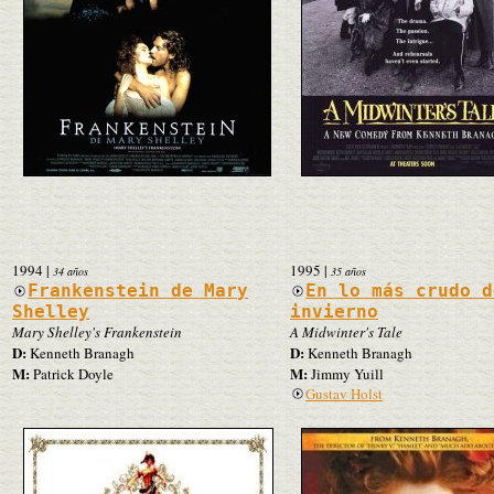
1994
|
1995
|
34 años
35 años
Frankenstein de Mary
En lo más crudo d
Shelley
invierno
Mary Shelley's Frankenstein
A Midwinter's Tale
D:
D:
Kenneth Branagh
Kenneth Branagh
M:
M:
Patrick Doyle
Jimmy Yuill
Gustav Holst