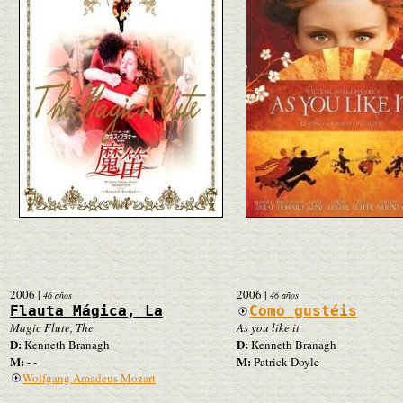
2006
|
2006
|
46 años
46 años
Flauta Mágica, La
Como gustéis
Magic Flute, The
As you like it
D:
D:
Kenneth Branagh
Kenneth Branagh
M:
M:
- -
Patrick Doyle
Wolfgang Amadeus Mozart