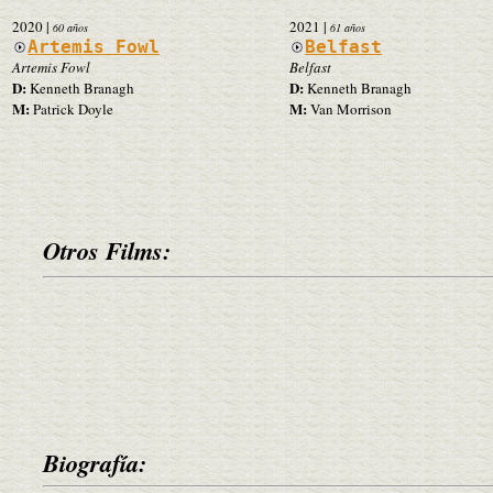
2020
|
2021
|
60 años
61 años
Artemis Fowl
Belfast
Artemis Fowl
Belfast
D:
D:
Kenneth Branagh
Kenneth Branagh
M:
M:
Patrick Doyle
Van Morrison
Otros Films:
Biografía: