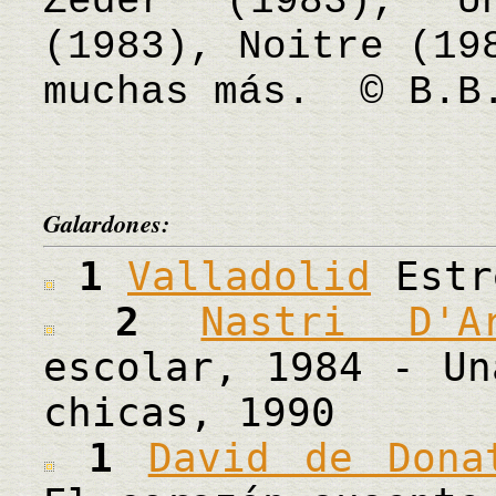
Zeder (1983), U
(1983), Noitre (19
muchas más. © B.B
Galardones:
1
Valladolid
Estr
2
Nastri D'Ar
escolar, 1984 - Un
chicas, 1990
1
David de Dona