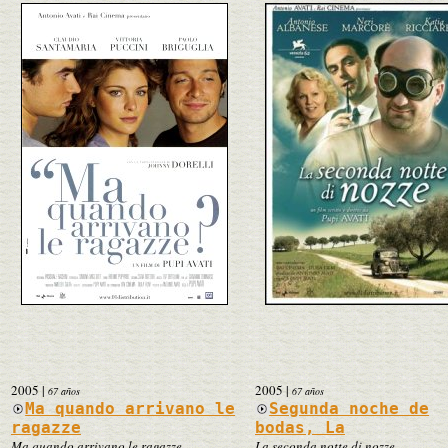
2005
|
2005
|
67 años
67 años
Ma quando arrivano le
Segunda noche de
ragazze
bodas, La
Ma quando arrivano le ragazze
La seconda notte di nozze