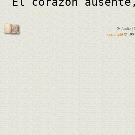
El corazón ausente
Audio |
copyright
© 199