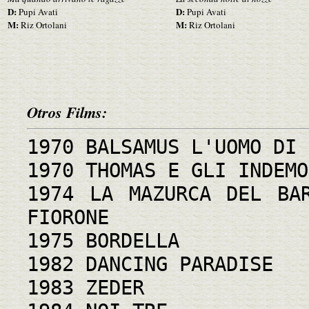
D:
D:
Pupi Avati
Pupi Avati
M:
M:
Riz Ortolani
Riz Ortolani
Otros Films:
1970 BALSAMUS L'UOMO DI 
1970 THOMAS E GLI INDEMO
1974 LA MAZURCA DEL BA
FIORONE
1975 BORDELLA
1982 DANCING PARADISE
1983 ZEDER