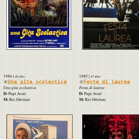
1984
|
1985
|
46 años
47 años
Una gita scolastica
Festa di laurea
Una gita scolastica
Festa di laurea
D:
D:
Pupi Avati
Pupi Avati
M:
M:
Riz Ortolani
Riz Ortolani