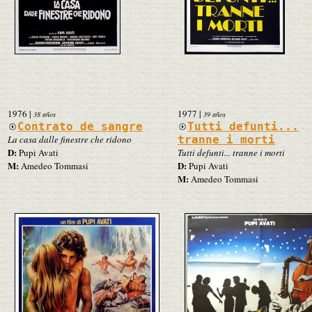
1976
|
1977
|
38 años
39 años
Contrato de sangre
Tutti defunti...
La casa dalle finestre che ridono
tranne i morti
D:
Pupi Avati
Tutti defunti... tranne i morti
M:
D:
Amedeo Tommasi
Pupi Avati
M:
Amedeo Tommasi