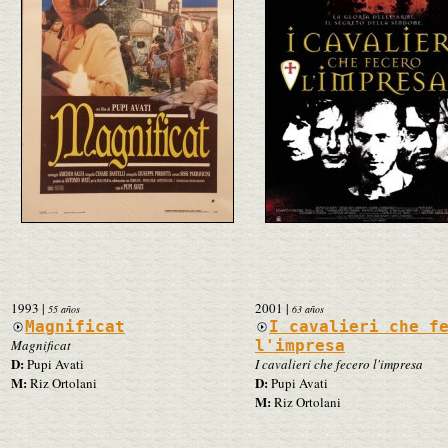
1993
|
2001
|
55 años
63 años
Magnificat
I cavalieri che f
Magnificat
l'impresa
D:
Pupi Avati
I cavalieri che fecero l'impresa
M:
D:
Riz Ortolani
Pupi Avati
M:
Riz Ortolani