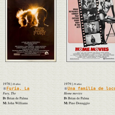
1978
|
1979
|
38 años
39 años
Furia, La
Una familia de loc
Fury, The
Home movies
D:
D:
Brian de Palma
Brian de Palma
M:
M:
John Williams
Pino Donaggio