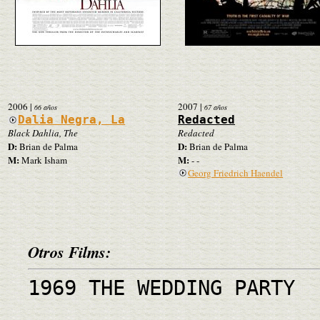
2006
|
2007
|
66 años
67 años
Dalia Negra, La
Redacted
Black Dahlia, The
Redacted
D:
D:
Brian de Palma
Brian de Palma
M:
M:
Mark Isham
- -
Georg Friedrich Haendel
Otros Films:
1969 THE WEDDING PARTY