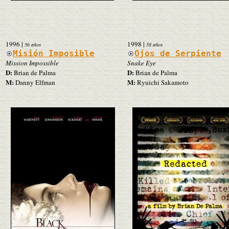
1996
|
1998
|
56 años
58 años
Misión Imposible
Ojos de Serpiente
Mission Impossible
Snake Eye
D:
D:
Brian de Palma
Brian de Palma
M:
M:
Danny Elfman
Ryuichi Sakamoto