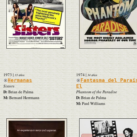
1973
|
1974
|
33 años
34 años
Hermanas
Fantasma del Paraí
Sisters
El
D:
Brian de Palma
Phantom of the Paradise
M:
D:
Bernard Herrmann
Brian de Palma
M:
Paul Williams