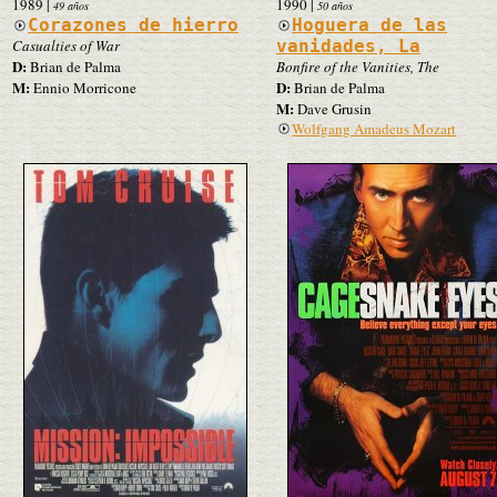
1989
|
1990
|
49 años
50 años
Corazones de hierro
Hoguera de las
Casualties of War
vanidades, La
D:
Brian de Palma
Bonfire of the Vanities, The
M:
D:
Ennio Morricone
Brian de Palma
M:
Dave Grusin
Wolfgang Amadeus Mozart