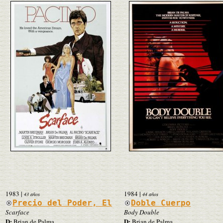
1983
|
1984
|
43 años
44 años
Precio del Poder, El
Doble Cuerpo
Scarface
Body Double
D:
D:
Brian de Palma
Brian de Palma