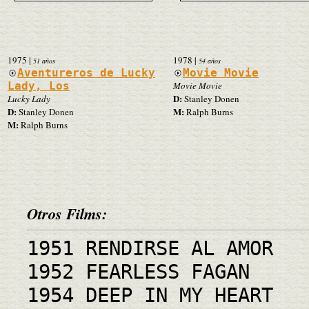
1975
|
1978
|
51 años
54 años
Aventureros de Lucky
Movie Movie
Lady, Los
Movie Movie
D:
Lucky Lady
Stanley Donen
D:
M:
Stanley Donen
Ralph Burns
M:
Ralph Burns
Otros Films:
1951 RENDIRSE AL AMOR
1952 FEARLESS FAGAN
1954 DEEP IN MY HEART