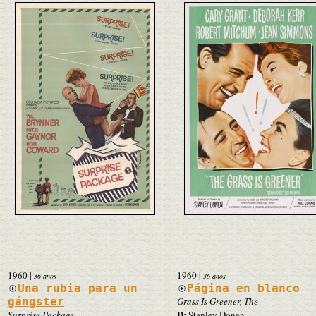
1960
|
1960
|
36 años
36 años
Una rubia para un
Página en blanco
gángster
Grass Is Greener, The
D:
Surprise Package
Stanley Donen