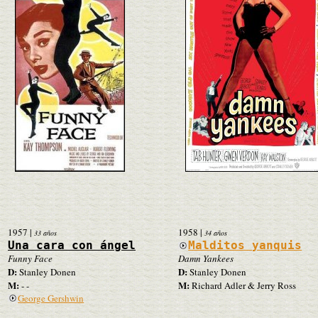
1957
|
1958
|
33 años
34 años
Una cara con ángel
Malditos yanquis
Funny Face
Damn Yankees
D:
D:
Stanley Donen
Stanley Donen
M:
M:
- -
Richard Adler & Jerry Ross
George Gershwin