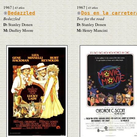
1967
|
1967
|
43 años
43 años
Bedazzled
Dos en la carreter
Bedazzled
Two for the road
D:
D:
Stanley Donen
Stanley Donen
M:
M:
Dudley Moore
Henry Mancini