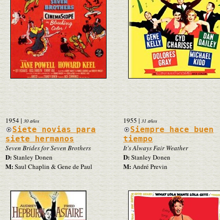
1954
|
1955
|
30 años
31 años
Siete novias para
Siempre hace buen
siete hermanos
tiempo
Seven Brides for Seven Brothers
It's Always Fair Weather
D:
D:
Stanley Donen
Stanley Donen
M:
M:
Saul Chaplin & Gene de Paul
André Previn