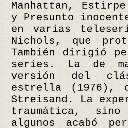
Manhattan, Estirpe
y Presunto inocent
en varias teleser
Nichols, que prot
También dirigió pe
series. La de m
versión del cl
estrella (1976), 
Streisand. La expe
traumática, sin
algunos acabó per