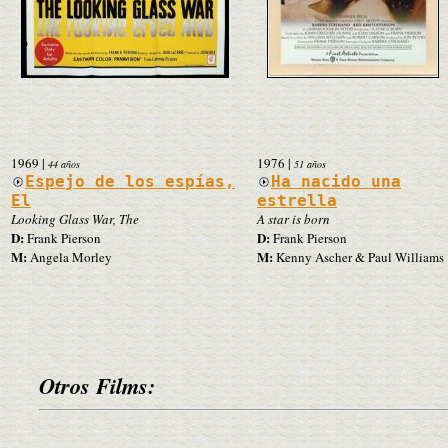
1969
|
1976
|
44 años
51 años
Espejo de los espías,
Ha nacido una
El
estrella
Looking Glass War, The
A star is born
D:
D:
Frank Pierson
Frank Pierson
M:
M:
Angela Morley
Kenny Ascher & Paul Williams
Otros Films: