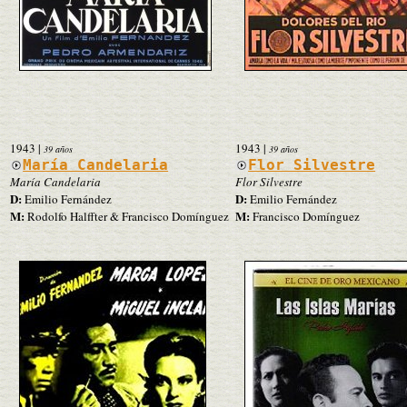
1943
|
1943
|
39 años
39 años
María Candelaria
Flor Silvestre
María Candelaria
Flor Silvestre
D:
D:
Emilio Fernández
Emilio Fernández
M:
M:
Rodolfo Halffter & Francisco Domínguez
Francisco Domínguez