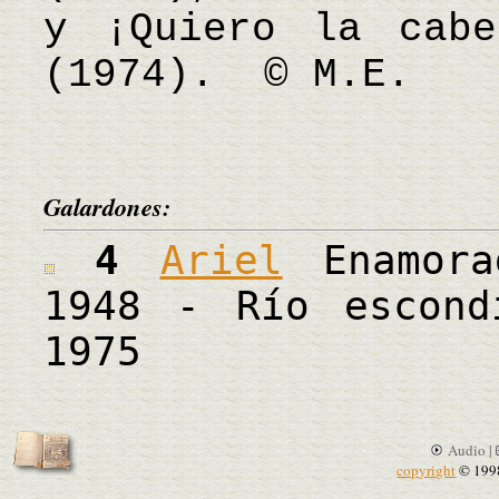
y ¡Quiero la cabe
(1974). © M.E.
Galardones:
4
Ariel
Enamora
1948 - Río escond
1975
Audio |
copyright
© 199