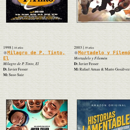
1998
|
2003
|
34 años
39 años
Milagro de P. Tinto,
Mortadelo y Filem
El
Mortadelo y Filemón
D:
Milagro de P. Tinto, El
Javier Fesser
D:
M:
Javier Fesser
Rafael Arnau & Mario Gosálvez
M:
Suso Saiz