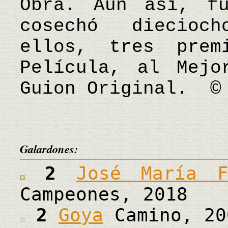
Obra. Aun así, f
cosechó diecioc
ellos, tres pre
Película, al Mejo
Guion Original. ©
Galardones:
2
José María F
Campeones, 2018
2
Goya
Camino, 20