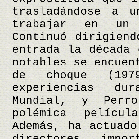
trasladándose a u
trabajar en un
Continuó dirigiend
entrada la década 
notables se encuen
de choque (197
experiencias d
Mundial, y Perr
polémica pelícu
Además, ha actuado
directores impo