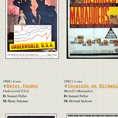
1960
|
1962
|
49 años
51 años
Bajos fondos
Invasión en Birmani
Underworld U.S.A.
Merrill's Marauders
D:
D:
Samuel Fuller
Samuel Fuller
M:
M:
Harry Sukman
Howard Jackson