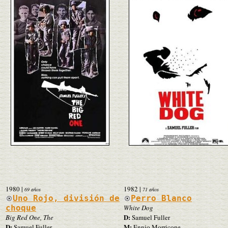
1980
|
1982
|
69 años
71 años
Uno Rojo, división de
Perro Blanco
choque
White Dog
D:
Big Red One, The
Samuel Fuller
D:
M:
Samuel Fuller
Ennio Morricone