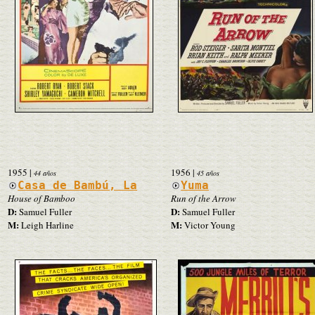
1955
|
1956
|
44 años
45 años
Casa de Bambú, La
Yuma
House of Bamboo
Run of the Arrow
D:
D:
Samuel Fuller
Samuel Fuller
M:
M:
Leigh Harline
Victor Young