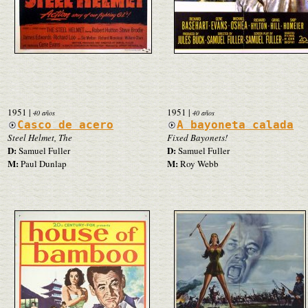
1951
|
1951
|
40 años
40 años
Casco de acero
A bayoneta calada
Steel Helmet, The
Fixed Bayonets!
D:
D:
Samuel Fuller
Samuel Fuller
M:
M:
Paul Dunlap
Roy Webb