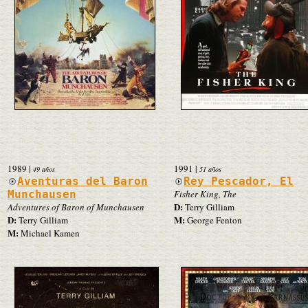
1989
|
1991
|
49 años
51 años
Aventuras del Baron
Rey Pescador, El
Munchausen
Fisher King, The
D:
Adventures of Baron of Munchausen
Terry Gilliam
D:
M:
Terry Gilliam
George Fenton
M:
Michael Kamen