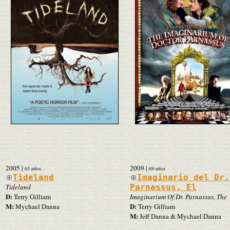
2005
|
2009
|
65 años
69 años
Tideland
Imaginario del Dr.
Tideland
Parnassus, El
D:
Terry Gilliam
Imaginarium Of Dr. Parnassus, The
M:
D:
Mychael Danna
Terry Gilliam
M:
Jeff Danna & Mychael Danna