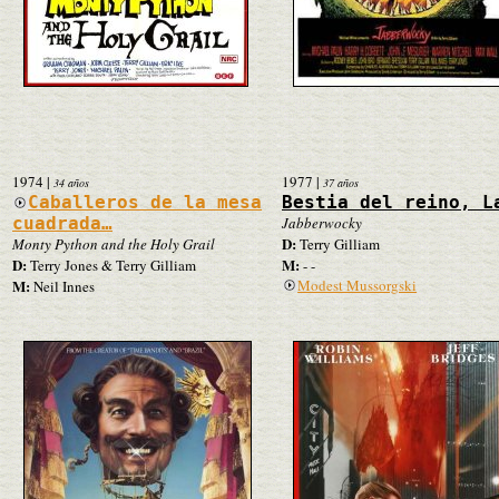
1974
|
1977
|
34 años
37 años
Caballeros de la mesa
Bestia del reino, L
cuadrada…
Jabberwocky
D:
Monty Python and the Holy Grail
Terry Gilliam
D:
M:
Terry Jones & Terry Gilliam
- -
M:
Modest Mussorgski
Neil Innes