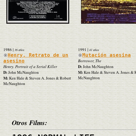
1986
|
1991
|
36 años
41 años
Henry. Retrato de un
Mutación asesina
asesino
Borrower, The
D:
Henry. Portrait of a Serial Killer
John McNaughton
D:
M:
John McNaughton
Ken Hale & Steven A. Jones & 
M:
McNaughton
Ken Hale & Steven A. Jones & Robert
McNaughton
Otros Films: