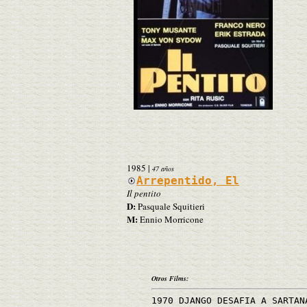
1985
|
47 años
Arrepentido, El
Il pentito
D:
Pasquale Squitieri
M:
Ennio Morricone
Otros Films:
1970 DJANGO DESAFIA A SARTAN