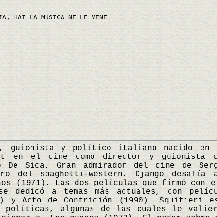
IA, HAI LA MUSICA NELLE VENE
ionista y político italiano nacido en N
ut en el cine como director y guionista 
o De Sica. Gran admirador del cine de Ser
ero del spaghetti-western, Django desafía 
ños (1971). Las dos películas que firmó con e
se dedicó a temas más actuales, con pelíc
8) y Acto de Contrición (1990). Squitieri e
y políticas, algunas de las cuales le valier