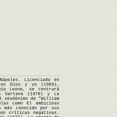
ápoles. Licenciado en
con Dios y yo (1969),
gio Leone, se centrará
a Sartana (1970) y La
l seudónimo de "William
ulas como El ambicioso
s más conocido por sus
on críticas negativas.