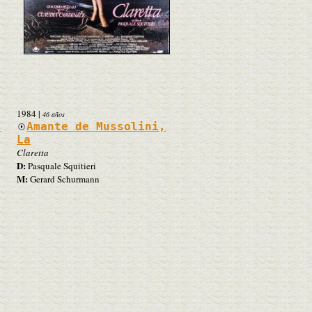
1984
|
46 años
,
Amante de Mussolini,
La
Claretta
D:
Pasquale Squitieri
M:
Gerard Schurmann