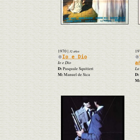
1970
|
19
32 años
Io e Dio
Io e Dio
a
D:
Pasquale Squitieri
La
M:
D:
Manuel de Sica
M: