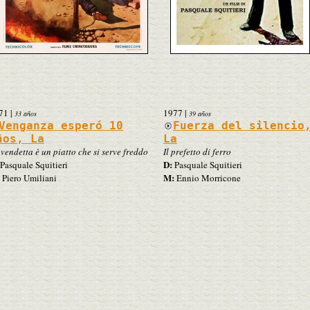
71
|
1977
|
33 años
39 años
Venganza esperó 10
Fuerza del silencio
ños, La
La
 vendetta è un piatto che si serve freddo
Il prefetto di ferro
D:
Pasquale Squitieri
Pasquale Squitieri
M:
Piero Umiliani
Ennio Morricone