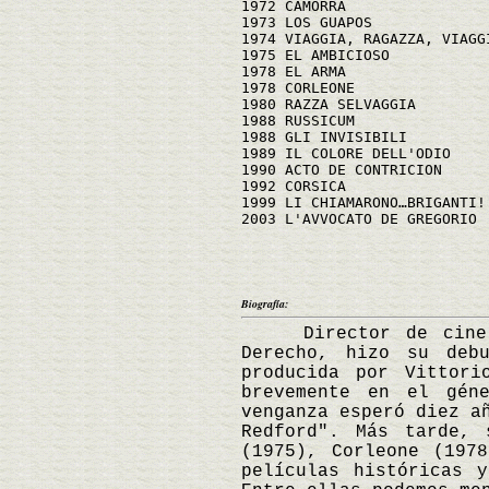
1972 CAMORRA
1973 LOS GUAPOS
1974 VIAGGIA, RAGAZZA, VIAGG
1975 EL AMBICIOSO
1978 EL ARMA
1978 CORLEONE
1980 RAZZA SELVAGGIA
1988 RUSSICUM
1988 GLI INVISIBILI
1989 IL COLORE DELL'ODIO
1990 ACTO DE CONTRICION
1992 CORSICA
1999 LI CHIAMARONO…BRIGANTI!
2003 L'AVVOCATO DE GREGORIO
Biografía:
Director de cine, gu
Derecho, hizo su deb
producida por Vittori
brevemente en el gén
venganza esperó diez a
Redford". Más tarde, 
(1975), Corleone (197
películas históricas 