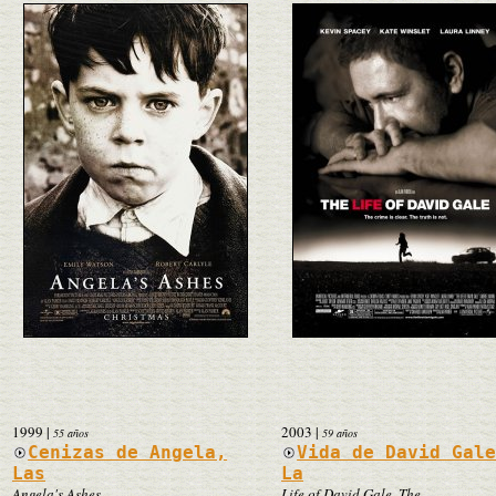
1999
|
2003
|
55 años
59 años
Cenizas de Angela,
Vida de David Gal
Las
La
Angela's Ashes
Life of David Gale, The