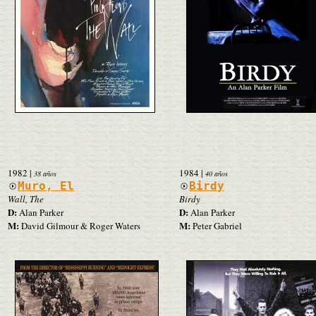
1982
|
1984
|
38 años
40 años
Muro, El
Birdy
Wall, The
Birdy
D:
D:
Alan Parker
Alan Parker
M:
M:
David Gilmour & Roger Waters
Peter Gabriel