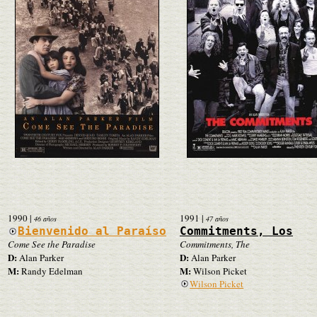
1990
|
1991
|
46 años
47 años
Bienvenido al Paraíso
Commitments, Los
Come See the Paradise
Commitments, The
D:
D:
Alan Parker
Alan Parker
M:
M:
Randy Edelman
Wilson Picket
Wilson Picket