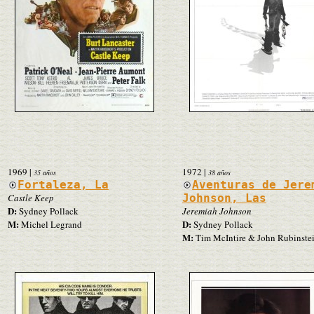
1969
|
1972
|
35 años
38 años
Fortaleza, La
Aventuras de Jere
Castle Keep
Johnson, Las
D:
Sydney Pollack
Jeremiah Johnson
M:
D:
Michel Legrand
Sydney Pollack
M:
Tim McIntire & John Rubinste