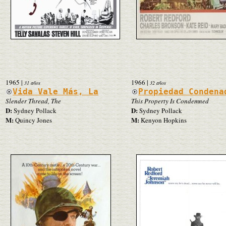
1965
|
1966
|
31 años
32 años
Vida Vale Más, La
Propiedad Condena
Slender Thread, The
This Property Is Condemned
D:
D:
Sydney Pollack
Sydney Pollack
M:
M:
Quincy Jones
Kenyon Hopkins