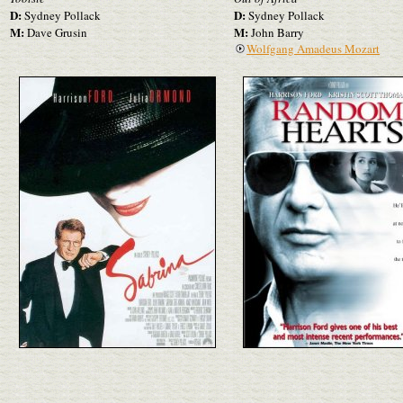
D:
D:
Sydney Pollack
Sydney Pollack
M:
M:
Dave Grusin
John Barry
Wolfgang Amadeus Mozart