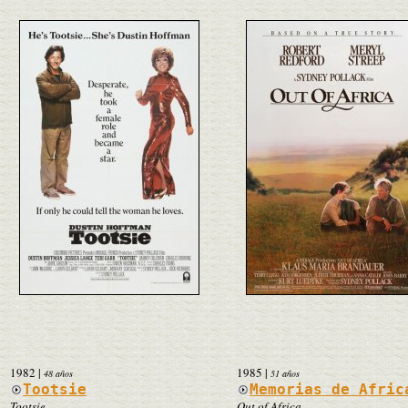
1982
|
1985
|
48 años
51 años
Tootsie
Memorias de Afric
Tootsie
Out of Africa