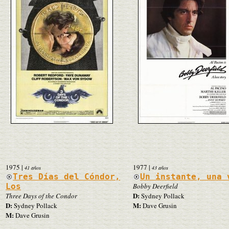
1975
|
1977
|
41 años
43 años
Tres Días del Cóndor,
Un instante, una 
Los
Bobby Deerfield
D:
Three Days of the Condor
Sydney Pollack
D:
M:
Sydney Pollack
Dave Grusin
M:
Dave Grusin