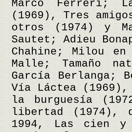
Marco Ferreri; 
(1969), Tres amigo
otros (1974) y M
Sautet; Adieu Bona
Chahine; Milou en
Malle; Tamaño na
García Berlanga; B
Vía Láctea (1969),
la burguesía (197
libertad (1974), 
1994, Las cien y